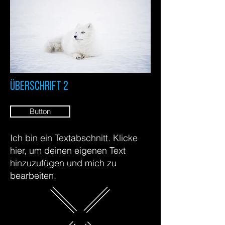
Überschrift 2
Button
Ich bin ein Textabschnitt. Klicke
hier, um deinen eigenen Text
hinzuzufügen und mich zu
bearbeiten.