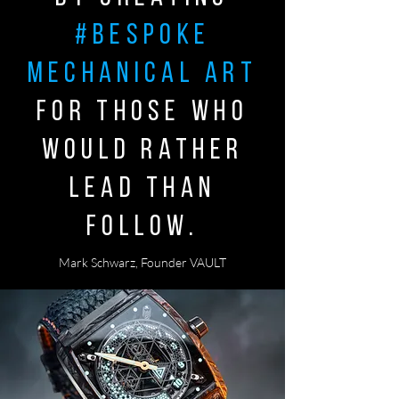
#bespoke
mechanical art
for those who
would rather
lead than
follow.
Mark Schwarz, Founder VAULT